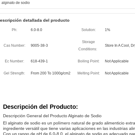
alginato de sodio
escripción detallada del producto
Ph:
6.0-8.0
Solution:
1%
Storage
Cas Number:
9005-38-3
Store In A Cool, D
Conditions:
Ec Number:
618-439-1
Boiling Point:
Not Applicable
Gel Strength:
From 200 To 1000g/cm2
Melting Point:
Not Applicable
Descripción del Producto:
Descripción General del Producto Alginato de Sodio
El alginato de sodio es un polímero natural de grado alimenticio ext
ingrediente versátil que tiene varias aplicaciones en las industrias ali
Con un rango de pH de 6.0-8.0, el alginato de sodio es adecuado p