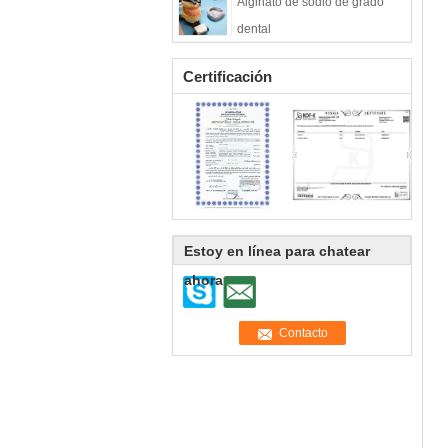
Alginato de sodio de grado
dental
Certificación
Estoy en línea para chatear
ahora