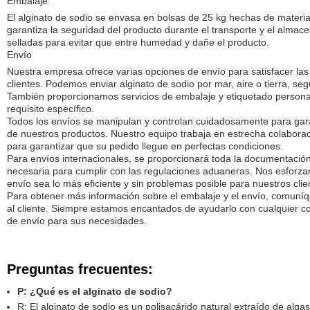
Embalaje
El alginato de sodio se envasa en bolsas de 25 kg hechas de materia
garantiza la seguridad del producto durante el transporte y el almac
selladas para evitar que entre humedad y dañe el producto.
Envío
Nuestra empresa ofrece varias opciones de envío para satisfacer las
clientes. Podemos enviar alginato de sodio por mar, aire o tierra, seg
También proporcionamos servicios de embalaje y etiquetado personal
requisito específico.
Todos los envíos se manipulan y controlan cuidadosamente para gara
de nuestros productos. Nuestro equipo trabaja en estrecha colabora
para garantizar que su pedido llegue en perfectas condiciones.
Para envíos internacionales, se proporcionará toda la documentació
necesaria para cumplir con las regulaciones aduaneras. Nos esforz
envío sea lo más eficiente y sin problemas posible para nuestros clie
Para obtener más información sobre el embalaje y el envío, comuníq
al cliente. Siempre estamos encantados de ayudarlo con cualquier con
de envío para sus necesidades.
Preguntas frecuentes:
P: ¿Qué es el alginato de sodio?
R: El alginato de sodio es un polisacárido natural extraído de al