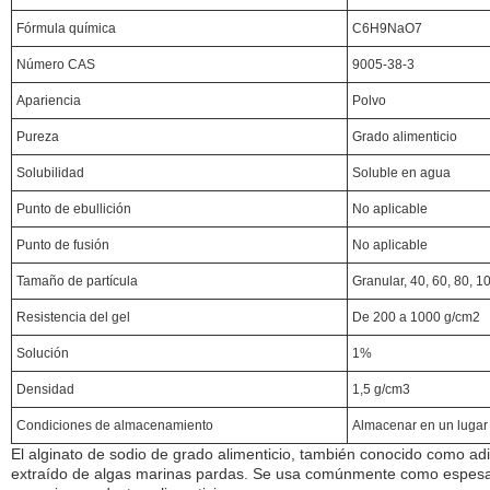
Fórmula química
C6H9NaO7
Número CAS
9005-38-3
Apariencia
Polvo
Pureza
Grado alimenticio
Solubilidad
Soluble en agua
Punto de ebullición
No aplicable
Punto de fusión
No aplicable
Tamaño de partícula
Granular, 40, 60, 80, 
Resistencia del gel
De 200 a 1000 g/cm2
Solución
1%
Densidad
1,5 g/cm3
Condiciones de almacenamiento
Almacenar en un lugar 
El alginato de sodio de grado alimenticio, también conocido como adi
extraído de algas marinas pardas. Se usa comúnmente como espesante