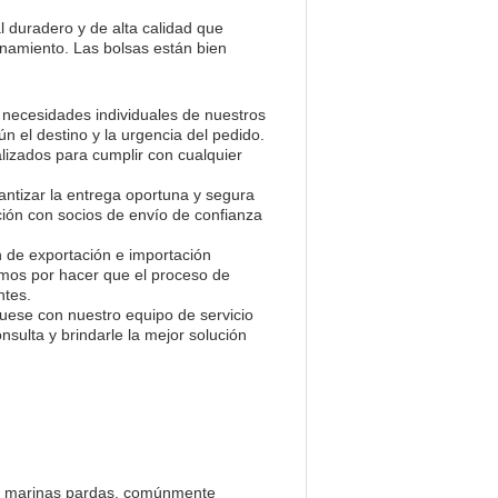
l duradero y de alta calidad que
enamiento. Las bolsas están bien
 necesidades individuales de nuestros
ún el destino y la urgencia del pedido.
izados para cumplir con cualquier
ntizar la entrega oportuna y segura
ción con socios de envío de confianza
n de exportación e importación
amos por hacer que el proceso de
ntes.
uese con nuestro equipo de servicio
sulta y brindarle la mejor solución
gas marinas pardas, comúnmente