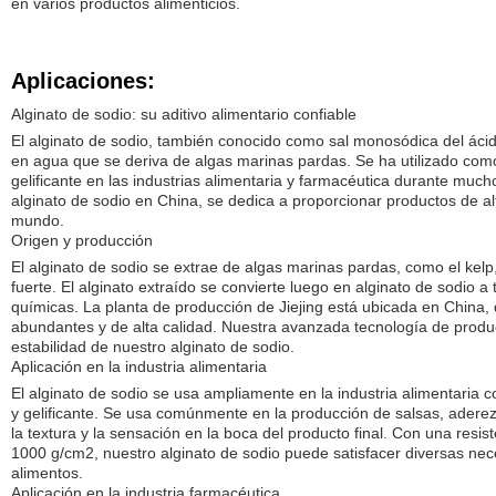
en varios productos alimenticios.
Aplicaciones:
Alginato de sodio: su aditivo alimentario confiable
El alginato de sodio, también conocido como sal monosódica del ácido
en agua que se deriva de algas marinas pardas. Se ha utilizado como
gelificante en las industrias alimentaria y farmacéutica durante mucho
alginato de sodio en China, se dedica a proporcionar productos de alt
mundo.
Origen y producción
El alginato de sodio se extrae de algas marinas pardas, como el kelp,
fuerte. El alginato extraído se convierte luego en alginato de sodio a
químicas. La planta de producción de Jiejing está ubicada en China,
abundantes y de alta calidad. Nuestra avanzada tecnología de produc
estabilidad de nuestro alginato de sodio.
Aplicación en la industria alimentaria
El alginato de sodio se usa ampliamente en la industria alimentaria 
y gelificante. Se usa comúnmente en la producción de salsas, adere
la textura y la sensación en la boca del producto final. Con una resist
1000 g/cm2, nuestro alginato de sodio puede satisfacer diversas ne
alimentos.
Aplicación en la industria farmacéutica