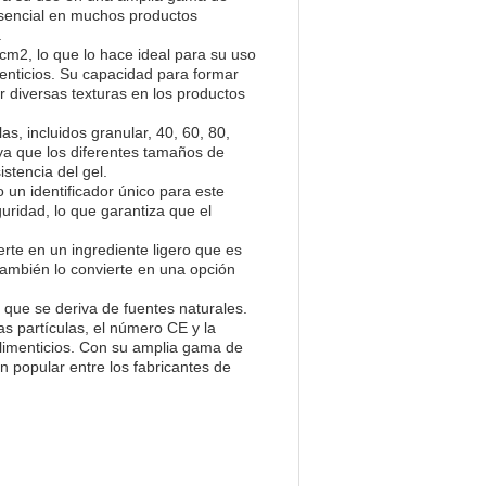
esencial en muchos productos
.
/cm2, lo que lo hace ideal para su uso
menticios. Su capacidad para formar
r diversas texturas en los productos
as, incluidos granular, 40, 60, 80,
ya que los diferentes tamaños de
stencia del gel.
 un identificador único para este
uridad, lo que garantiza que el
erte en un ingrediente ligero que es
también lo convierte en una opción
l que se deriva de fuentes naturales.
las partículas, el número CE y la
alimenticios. Con su amplia gama de
ón popular entre los fabricantes de