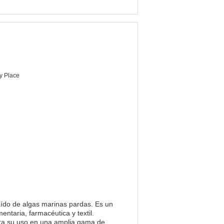
ry Place
raído de algas marinas pardas. Es un
mentaria, farmacéutica y textil.
ara su uso en una amplia gama de