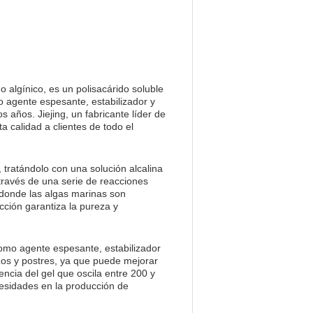
 algínico, es un polisacárido soluble
 agente espesante, estabilizador y
s años. Jiejing, un fabricante líder de
a calidad a clientes de todo el
 tratándolo con una solución alcalina
 través de una serie de reacciones
 donde las algas marinas son
ción garantiza la pureza y
como agente espesante, estabilizador
zos y postres, ya que puede mejorar
encia del gel que oscila entre 200 y
cesidades en la producción de