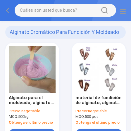
Alginato Cromático Para Fundición Y Moldeado
De Por Vida
(5)
Alginato para el
material de fundición
moldeado, alginato
de alginato, alginato
para el moldeado,
para fundición y
Precio:
negotiable
Precio:
negotiable
alginato dental para
moldeo, moldes de
MOQ:
500kg
MOQ:
500 pcs
el moldeado
alginato para
fundición
Obtenga el último precio
Obtenga el último precio