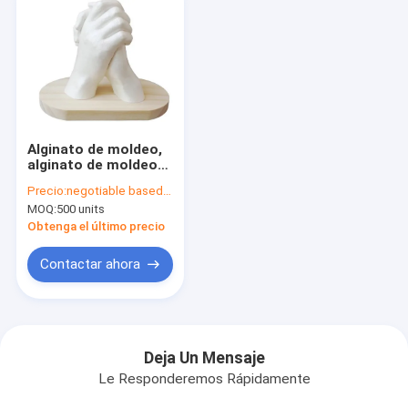
Alginato de moldeo,
alginato de moldeo
en polvo, alginato de
Precio:
negotiable based on quantity
moldeo por
MOQ:
500 units
impresión
Obtenga el último precio
Contactar ahora
Deja Un Mensaje
Le Responderemos Rápidamente