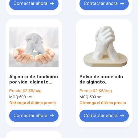
Contactar ahora
Contactar ahora
Alginato de fundición
Polvo de modelado
por vida, alginato
de alginato
cromático para
cromático, Material
Precio:
$2-$5/bag
Precio:
$2-$5/bag
fundición por vida
de impresión de
MOQ:
500 set
MOQ:
500 set
tridimensional,
alginato cromático,
alginato dental para
alginato cromático
Obtenga el último precio
Obtenga el último precio
fundición por vida
900g
Contactar ahora
Contactar ahora