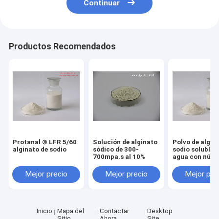
Continuar
Productos Recomendados
Protanal ® LFR 5/60
Solución de alginato
Polvo de algin
alginato de sodio
sódico de 300-
sodio soluble 
700mpa.s al 10%
agua con núm
CAS 9005-38-
Mejor precio
Mejor precio
Mejor pre
Inicio
Mapa del
Contactar
Desktop
Sitio
Ahora
Site