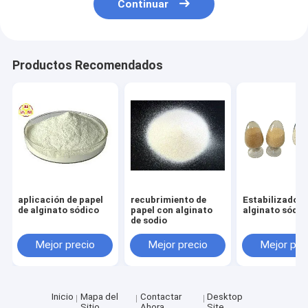
Continuar
Productos Recomendados
aplicación de papel
recubrimiento de
Estabilizador 
de alginato sódico
papel con alginato
alginato sódic
de sodio
Mejor precio
Mejor precio
Mejor pre
Inicio
Mapa del
Contactar
Desktop
Sitio
Ahora
Site