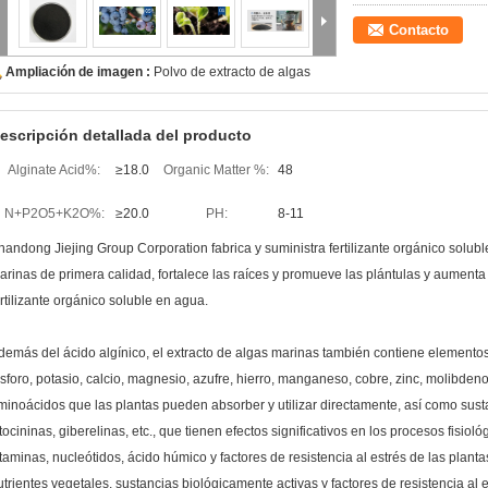
Contacto
Ampliación de imagen :
Polvo de extracto de algas
escripción detallada del producto
Alginate Acid%:
≥18.0
Organic Matter %:
48
N+P2O5+K2O%:
≥20.0
PH:
8-11
handong Jiejing Group Corporation fabrica y suministra fertilizante orgánico solub
arinas de primera calidad, fortalece las raíces y promueve las plántulas y aumenta
ertilizante orgánico soluble en agua.
demás del ácido algínico, el extracto de algas marinas también contiene elementos
ósforo, potasio, calcio, magnesio, azufre, hierro, manganeso, cobre, zinc, molibden
minoácidos que las plantas pueden absorber y utilizar directamente, así como sust
itocininas, giberelinas, etc., que tienen efectos significativos en los procesos fisio
itaminas, nucleótidos, ácido húmico y factores de resistencia al estrés de las plant
utrientes vegetales, sustancias biológicamente activas y factores de resistencia al es