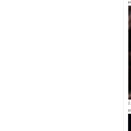
p
2
p