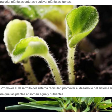
ara criar plántulas enteras y cultivar plántulas fuertes.
. Promover el desarrollo del sistema radicular: promover el desarrollo del sistema r
ara que las plantas absorban agua y nutrientes.