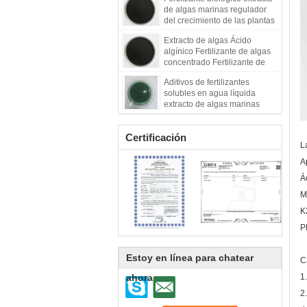
de algas marinas regulador
del crecimiento de las plantas
extracto de algas marinas
Extracto de algas Ácido
algínico Fertilizante de algas
concentrado Fertilizante de
algas soluble en agua
Aditivos de fertilizantes
Extracto de algas
solubles en agua líquida
extracto de algas marinas
líquido verde concentración
Certificación
L
A
Á
M
K
P
Estoy en línea para chatear
C
ahora
1
2