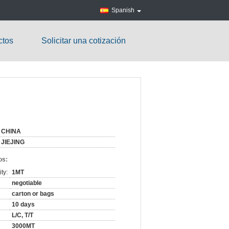
Spanish
ctos
Solicitar una cotización
CHINA
JIEJING
os:
ty:
1MT
negotiable
carton or bags
10 days
L/C, T/T
3000MT