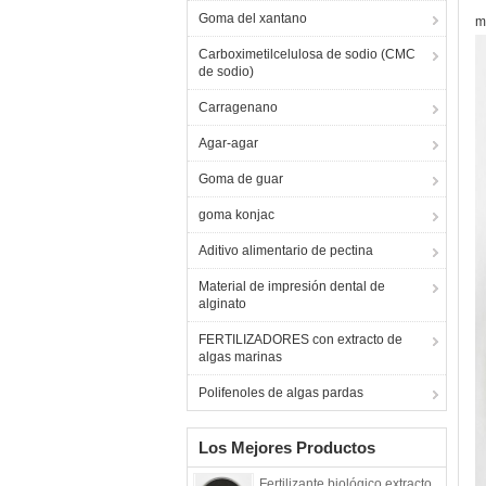
Goma del xantano
m
Carboximetilcelulosa de sodio (CMC
de sodio)
Carragenano
Agar-agar
Goma de guar
goma konjac
Aditivo alimentario de pectina
Material de impresión dental de
alginato
FERTILIZADORES con extracto de
algas marinas
Polifenoles de algas pardas
Los Mejores Productos
Fertilizante biológico extracto