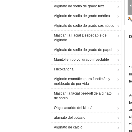
Alginato de sodio de grado textil
Alginato de sodio de grado médico
Alginato de sodio de grado cosmético
Mascarilla Facial Despegable de
D
Alginato
Alginato de sodio de grado de papel
Manitol en polvo, grado inyectable
S
Fucoxantina
m
Alginato cromático para fundición y
f
moldeado de por vida
Mascarilla facial peel-off de alginato
A
de sodio
f
Oligosacárido del kitosán
a
c
alginato del potasio
v
Alginato de calcio
n