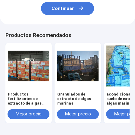
Continuar
Productos Recomendados
Productos
Granulados de
acondicionado
fertilizantes de
extracto de algas
suelo de extra
extracto de algas
marinas
algas marinas
marinas
Mejor precio
Mejor precio
Mejor pre