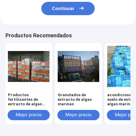
Continuar
Productos Recomendados
Productos
Granulados de
acondicionado
fertilizantes de
extracto de algas
suelo de extra
extracto de algas
marinas
algas marinas
marinas
Mejor precio
Mejor precio
Mejor pre