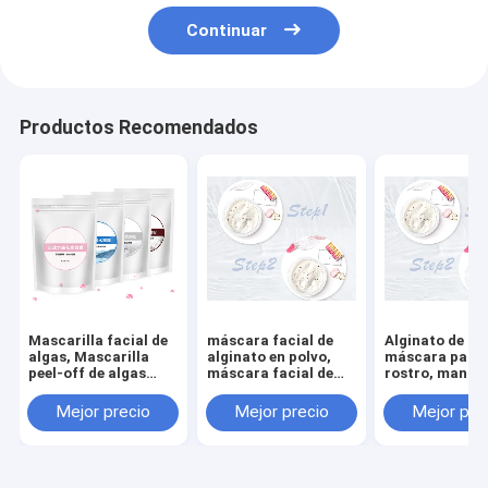
Continuar
Productos Recomendados
Mascarilla facial de
máscara facial de
Alginato de la
algas, Mascarilla
alginato en polvo,
máscara para 
peel-off de algas
máscara facial de
rostro, manzan
hidratante anti-edad
eliminación de la piel
(blanco) Peel 
de vitamina E (azul)
sodio Alginato 
Mejor precio
Mejor precio
Mejor pre
máscara para 
rostro