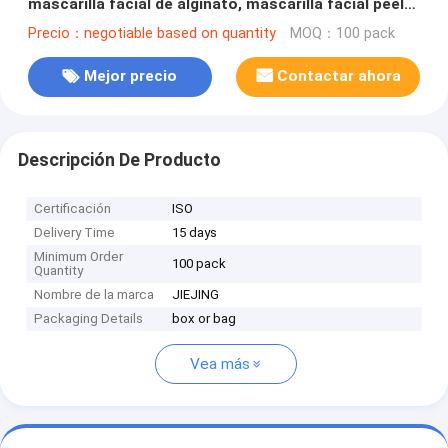
mascarilla facial de alginato, mascarilla facial peel
off de alginato para todo tipo de piel 500g
Precio：negotiable based on quantity
MOQ：100 pack
Mejor precio
Contactar ahora
Descripción De Producto
Certificación
ISO
Delivery Time
15 days
Minimum Order
100 pack
Quantity
Nombre de la marca
JIEJING
Packaging Details
box or bag
Vea más