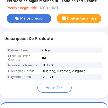
extracto de algas marinas utilizado en fertilizantes,
escamas de extracto de algas marinas
Precio：negotiable
MOQ：1MT
Mejor precio
Contactar ahora
Descripción De Producto
Delivery Time
7 days
Minimum Order
1MT
Quantity
Nombre de la marca
JIEJING
Packaging Details
500g/bag, 10kg/bag, 20kg/bag
Payment Terms
L/C, T/T
Vea más